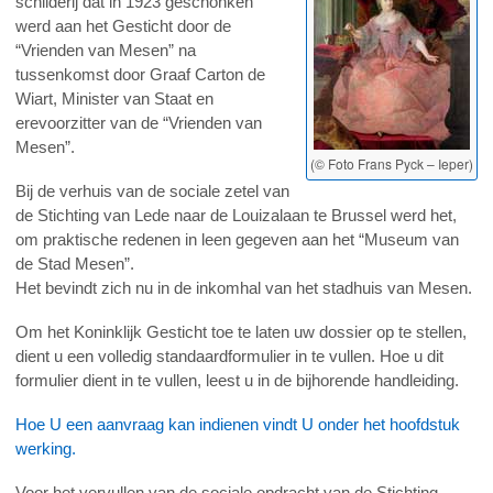
schilderij dat in 1923 geschonken
werd aan het Gesticht door de
“Vrienden van Mesen” na
tussenkomst door Graaf Carton de
Wiart, Minister van Staat en
erevoorzitter van de “Vrienden van
Mesen”.
(© Foto Frans Pyck – Ieper)
Bij de verhuis van de sociale zetel van
de Stichting van Lede naar de Louizalaan te Brussel werd het,
om praktische redenen in leen gegeven aan het “Museum van
de Stad Mesen”.
Het bevindt zich nu in de inkomhal van het stadhuis van Mesen.
Om het Koninklijk Gesticht toe te laten uw dossier op te stellen,
dient u een volledig standaardformulier in te vullen. Hoe u dit
formulier dient in te vullen, leest u in de bijhorende handleiding.
Hoe U een aanvraag kan indienen vindt U onder het hoofdstuk
werking.
Voor het vervullen van de sociale opdracht van de Stichting,