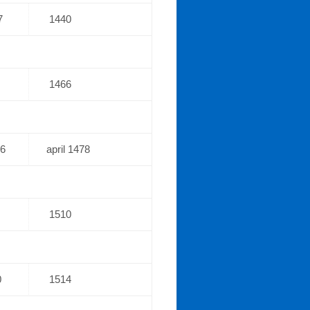
7
1440
1466
66
april 1478
1510
0
1514