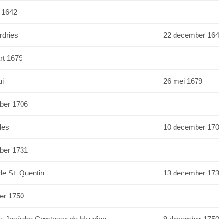
l 1642
rdries
22 december 16
rt 1679
ui
26 mei 1679
ober 1706
les
10 december 17
ober 1731
 de St. Quentin
13 december 17
ber 1750
le-Josèphe Comtesse de Haudion
9 december 1750