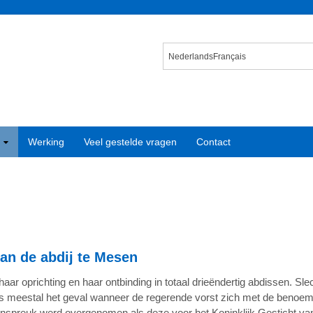
Nederlands
Français
Werking
Veel gestelde vragen
Contact
van de abdij te Mesen
ar oprichting en haar ontbinding in totaal drieëndertig abdissen. Sle
was meestal het geval wanneer de regerende vorst zich met de benoemin
penspreuk werd overgenomen als deze voor het Koninklijk Gestich