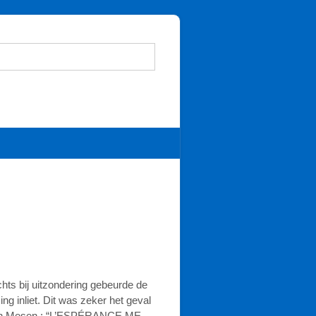
chts bij uitzondering gebeurde de
g inliet. Dit was zeker het geval
t van Mesen : “L’ESPÉRANCE ME