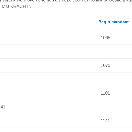
 MIJ KRACHT”.
Begin mandaat
1065
1075
1101
141
1141