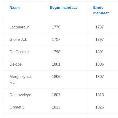
Naam
Begin mandaat
Einde
mandaat
Lecouvreur
1776
1797
Gloire J.J.
1797
1797
De Coninck
1798
1801
Delobel
1801
1806
Merghelynck
1806
1807
F.L.
De Laveleye
1807
1813
Onraet J.
1813
1826